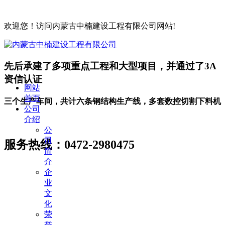
欢迎您！访问内蒙古中楠建设工程有限公司网站!
先后承建了多项重点工程和大型项目，并通过了3A
资信认证
网站
首页
三个生产车间，共计六条钢结构生产线，多套数控切割下料机
公司
介绍
公
司
服务热线：
0472-2980475
简
介
企
业
文
化
荣
誉