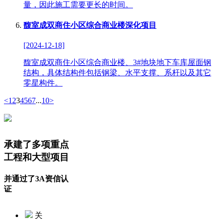
量，因此施工需要更长的时间。
馥室成双商住小区综合商业楼深化项目
[2024-12-18]
馥室成双商住小区综合商业楼、3#地块地下车库屋面钢
结构，具体结构件包括钢梁、水平支撑、系杆以及其它
零星构件。
<
1
2
3
4
5
6
7
...
10
>
承建了多项重点
工程和大型项目
并通过了3A资信认
证
关