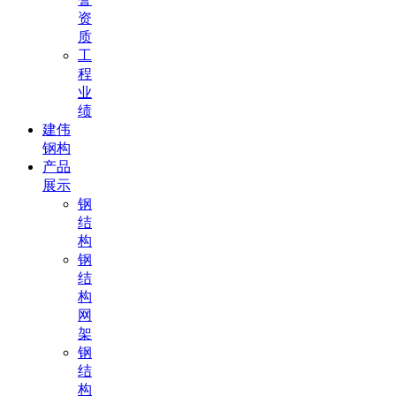
资
质
工
程
业
绩
建伟
钢构
产品
展示
钢
结
构
钢
结
构
网
架
钢
结
构