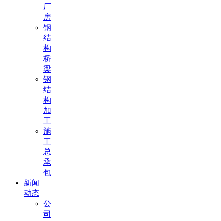
厂
房
钢
结
构
桥
梁
钢
结
构
加
工
施
工
总
承
包
新闻
动态
公
司