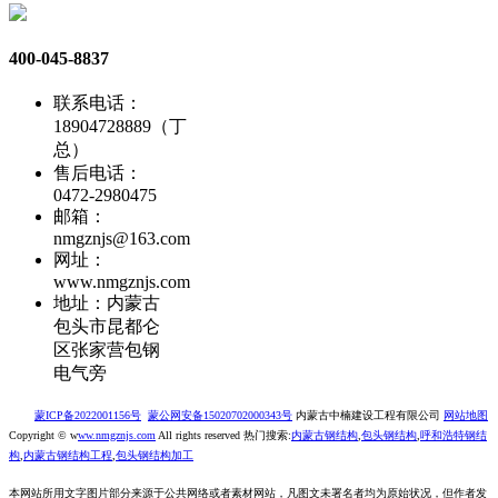
400-045-8837
联系电话：
18904728889（丁
总）
售后电话：
0472-2980475
邮箱：
nmgznjs@163.com
网址：
www.nmgznjs.com
地址：内蒙古
包头市昆都仑
区张家营包钢
电气旁
蒙ICP备2022001156号
蒙公网安备15020702000343号
内蒙古中楠建设工程有限公司
网站地图
Copyright © w
ww.nmgznjs.com
All rights reserved 热门搜索:
内蒙古钢结构
,
包头钢结构
,
呼和浩特钢结
构
,
内蒙古钢结构工程
,
包头钢结构加工
本网站所用文字图片部分来源于公共网络或者素材网站，凡图文未署名者均为原始状况，但作者发