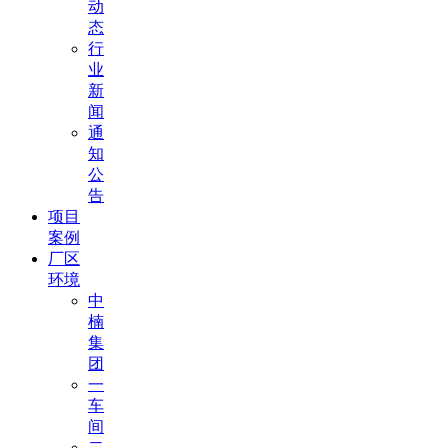
动
态
行
业
新
闻
通
知
公
告
项目
案例
厂区
环境
中
楠
集
团
一
车
间
二