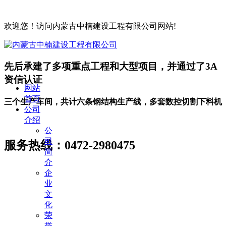
欢迎您！访问内蒙古中楠建设工程有限公司网站!
先后承建了多项重点工程和大型项目，并通过了3A
资信认证
网站
首页
三个生产车间，共计六条钢结构生产线，多套数控切割下料机
公司
介绍
公
司
服务热线：
0472-2980475
简
介
企
业
文
化
荣
誉