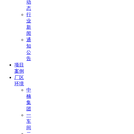
动
态
行
业
新
闻
通
知
公
告
项目
案例
厂区
环境
中
楠
集
团
一
车
间
二