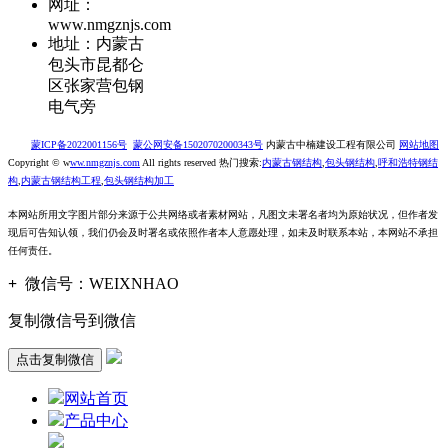
网址：
www.nmgznjs.com
地址：内蒙古
包头市昆都仑
区张家营包钢
电气旁
蒙ICP备2022001156号
蒙公网安备15020702000343号
内蒙古中楠建设工程有限公司
网站地图
Copyright © w
ww.nmgznjs.com
All rights reserved 热门搜索:
内蒙古钢结构
,
包头钢结构
,
呼和浩特钢结
构
,
内蒙古钢结构工程
,
包头钢结构加工
本网站所用文字图片部分来源于公共网络或者素材网站，凡图文未署名者均为原始状况，但作者发
现后可告知认领，我们仍会及时署名或依照作者本人意愿处理，如未及时联系本站，本网站不承担
任何责任。
+
微信号：
WEIXNHAO
复制微信号到微信
点击复制微信
网站首页
产品中心