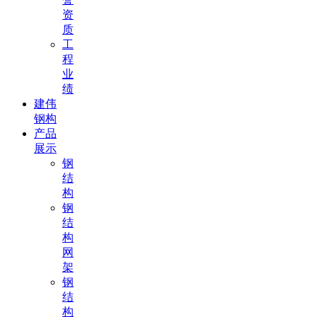
资
质
工
程
业
绩
建伟
钢构
产品
展示
钢
结
构
钢
结
构
网
架
钢
结
构