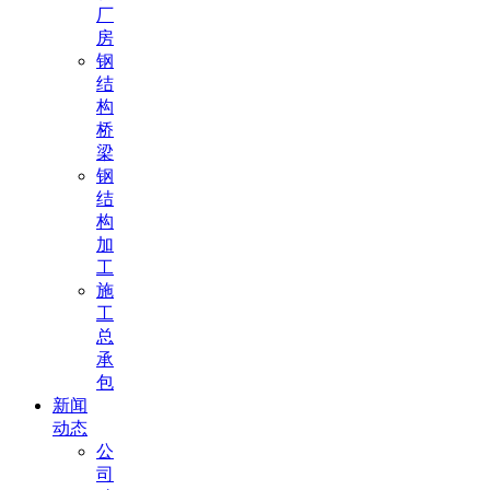
厂
房
钢
结
构
桥
梁
钢
结
构
加
工
施
工
总
承
包
新闻
动态
公
司