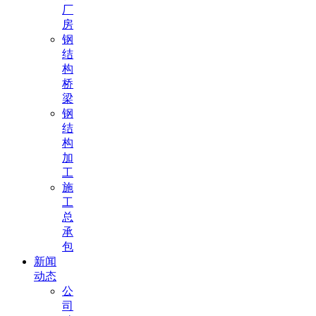
厂
房
钢
结
构
桥
梁
钢
结
构
加
工
施
工
总
承
包
新闻
动态
公
司