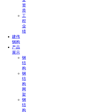
资
质
工
程
业
绩
建伟
钢构
产品
展示
钢
结
构
钢
结
构
网
架
钢
结
构