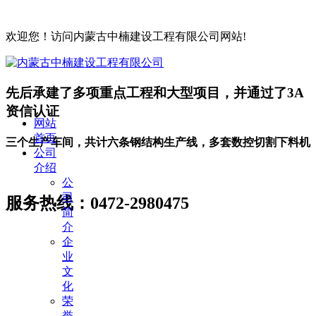
欢迎您！访问内蒙古中楠建设工程有限公司网站!
先后承建了多项重点工程和大型项目，并通过了3A
资信认证
网站
首页
三个生产车间，共计六条钢结构生产线，多套数控切割下料机
公司
介绍
公
司
服务热线：
0472-2980475
简
介
企
业
文
化
荣
誉