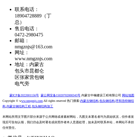
联系电话：
18904728889（丁
总）
售后电话：
0472-2980475
邮箱：
nmgznjs@163.com
网址：
www.nmgznjs.com
地址：内蒙古
包头市昆都仑
区张家营包钢
电气旁
蒙ICP备2022001156号
蒙公网安备15020702000343号
内蒙古中楠建设工程有限公司
网站地图
Copyright © w
ww.nmgznjs.com
All rights reserved 热门搜索:
内蒙古钢结构
,
包头钢结构
,
呼和浩特钢结
构
,
内蒙古钢结构工程
,
包头钢结构加工
本网站所用文字图片部分来源于公共网络或者素材网站，凡图文未署名者均为原始状况，但作者发
现后可告知认领，我们仍会及时署名或依照作者本人意愿处理，如未及时联系本站，本网站不承担
任何责任。