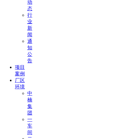
动
态
行
业
新
闻
通
知
公
告
项目
案例
厂区
环境
中
楠
集
团
一
车
间
二