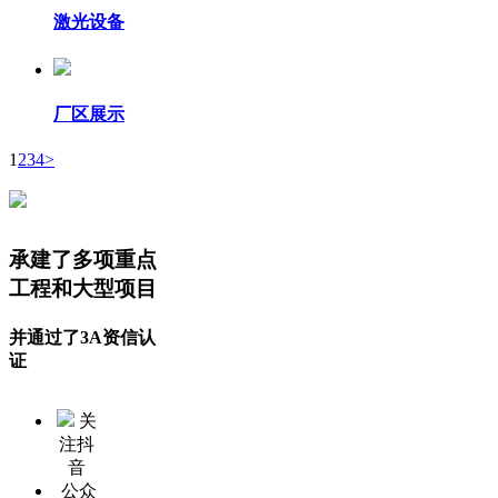
激光设备
厂区展示
1
2
3
4
>
承建了多项重点
工程和大型项目
并通过了3A资信认
证
关
注抖
音
公众