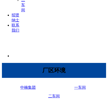
车
间
招贤
纳士
联系
我们
厂区环境
中楠集团
一车间
二车间