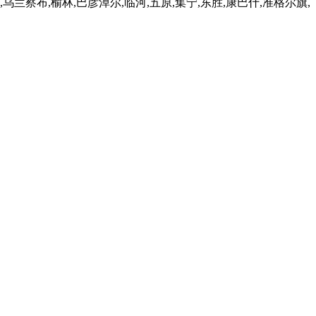
察布,榆林,巴彦淖尔,临河,五原,集宁,东胜,康巴什,准格尔旗,