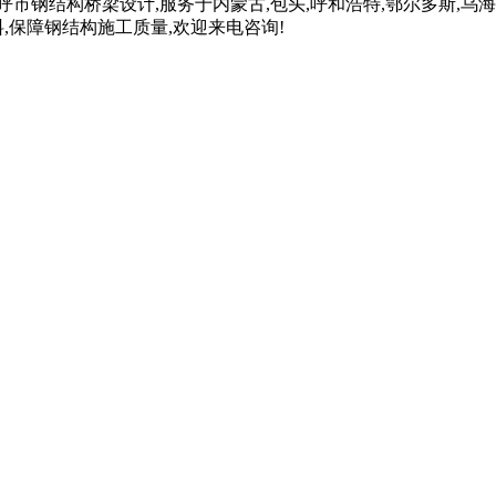
结构桥梁设计,服务于内蒙古,包头,呼和浩特,鄂尔多斯,乌海,乌兰
,保障钢结构施工质量,欢迎来电咨询!